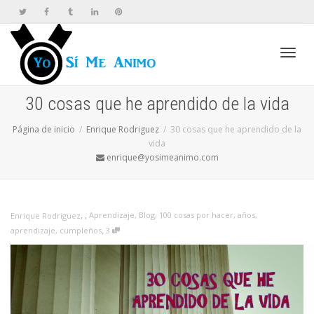
Cambi
30 cosas que he aprendido de la vida
Página de inicio
Enrique Rodriguez
30 cosas que he aprendido de la
naveg
vida
enrique@yosimeanimo.com
,
,
Aprendizaje
,
Blog
,
100 cosas por hacer
,
años
,
Enrique Rodriguez
,
aprendizaje
,
cumpleños
3