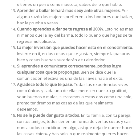
o tienes un perro como mascota, sabes de lo que hablo.
Aprender a bailar
te hará mas sexy ante otras mujeres
. Por
alguna razón las mujeres prefieren a los hombres que bailan,
haz la prueba y veras.
Cuando aprendes a dar se te regresa al 200%
. Esto no es mas
ni menos que la ley del karma, todo lo bueno que hagas se te
regresa multiplicado.
La mejor inversión que puedes hacer esta en el conocimiento
.
Invierte en ti, en las cosas que te gustan, siempre la pasaras
bien y cosas buenas sucederán a tu alrededor.
Si aprendes a comunicarte correctamente, podras logra
cualquier cosa que te propongas
. Bien se dice que la
comunicación efectiva es una de las llaves hacia el éxito.
Agradece todo lo que te pase
. Todas las experiencias vives
como únicas y cada una de ellas merecen nuestra gratitud,
sean buenas o malas, si tratamos a estas dos como una solo,
pronto tendremos mas cosas de las que realmente
deseamos.
No se le puede dar gusto a todos
. En tu familia, con tu pareja,
con tus amigos, todos tienen un forma de ver las cosas y casi
nunca todos coincidiran en algo, asi que deja de querer hacer
las cosas «bien» y has solo lo que realmente quieres hacer.