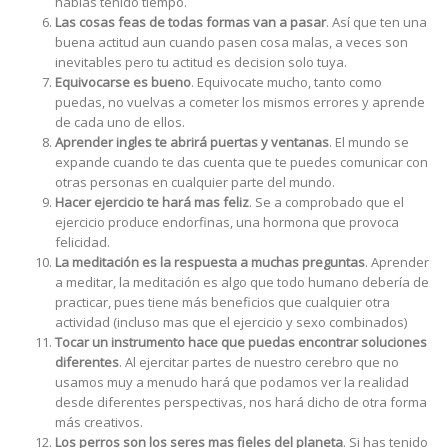
habías tenido tiempo.
Las cosas feas de todas formas van a pasar
. Así que ten una
buena actitud aun cuando pasen cosa malas, a veces son
inevitables pero tu actitud es decision solo tuya.
Equivocarse es bueno
. Equivocate mucho, tanto como
puedas, no vuelvas a cometer los mismos errores y aprende
de cada uno de ellos.
Aprender ingles te abrirá puertas y ventanas
. El mundo se
expande cuando te das cuenta que te puedes comunicar con
otras personas en cualquier parte del mundo.
Hacer ejercicio te hará mas feliz
. Se a comprobado que el
ejercicio produce endorfinas, una hormona que provoca
felicidad.
La meditación es la respuesta a muchas preguntas
. Aprender
a meditar, la meditación es algo que todo humano debería de
practicar, pues tiene más beneficios que cualquier otra
actividad (incluso mas que el ejercicio y sexo combinados)
Tocar un instrumento
hace que puedas encontrar soluciones
diferentes
. Al ejercitar partes de nuestro cerebro que no
usamos muy a menudo hará que podamos ver la realidad
desde diferentes perspectivas, nos hará dicho de otra forma
más creativos.
Los perros son los seres mas fieles del planeta
. Si has tenido