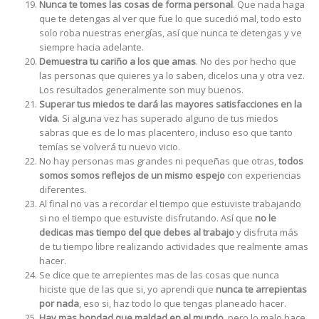
Nunca te tomes las cosas de forma personal
. Que nada haga
que te detengas al ver que fue lo que sucedió mal, todo esto
solo roba nuestras energías, así que nunca te detengas y ve
siempre hacia adelante.
Demuestra tu cariño a los que amas
. No des por hecho que
las personas que quieres ya lo saben, dicelos una y otra vez.
Los resultados generalmente son muy buenos.
Superar tus miedos te dará las mayores satisfacciones en la
vida
. Si alguna vez has superado alguno de tus miedos
sabras que es de lo mas placentero, incluso eso que tanto
temías se volverá tu nuevo vicio.
No hay personas mas grandes ni pequeñas que otras,
todos
somos somos reflejos de un mismo espejo
con experiencias
diferentes.
Al final no vas a recordar el tiempo que estuviste trabajando
si no el tiempo que estuviste disfrutando. Así que
no le
dedicas mas tiempo del que debes al trabajo
y disfruta más
de tu tiempo libre realizando actividades que realmente amas
hacer.
Se dice que te arrepientes mas de las cosas que nunca
hiciste que de las que si, yo aprendi que
nunca te arrepientas
por nada
, eso si, haz todo lo que tengas planeado hacer.
Hay mas bondad que maldad en el mundo
, pero lo malo hace