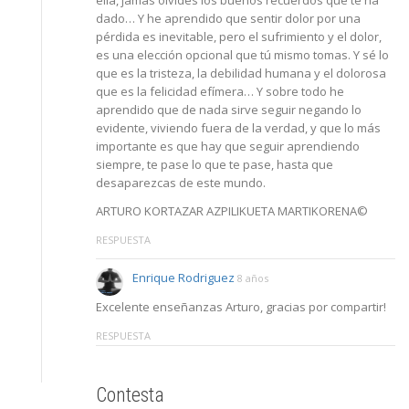
ella, jamás olvides los buenos recuerdos que te ha
dado… Y he aprendido que sentir dolor por una
pérdida es inevitable, pero el sufrimiento y el dolor,
es una elección opcional que tú mismo tomas. Y sé lo
que es la tristeza, la debilidad humana y el dolorosa
que es la felicidad efímera… Y sobre todo he
aprendido que de nada sirve seguir negando lo
evidente, viviendo fuera de la verdad, y que lo más
importante es que hay que seguir aprendiendo
siempre, te pase lo que te pase, hasta que
desaparezcas de este mundo.
ARTURO KORTAZAR AZPILIKUETA MARTIKORENA©
RESPUESTA
Enrique Rodriguez
8 años
Excelente enseñanzas Arturo, gracias por compartir!
RESPUESTA
Contesta