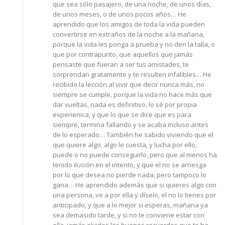
que sea sólo pasajero, de una noche, de unos días,
de unos meses, o de unos pocos años… He
aprendido que los amigos de toda la vida pueden
convertirse en extraños de la noche a la mañana,
porque la vida les ponga a prueba y no den la talla, o
que por contrapunto, que aquellos que jamás
pensaste que fueran a ser tus amistades, te
sorprendan gratamente y te resulten infalibles… He
recibido la lección al vivir que decir nunca más, no
siempre se cumple, porque la vida no hace más que
dar vueltas, nada es definitivo, lo sé por propia
experienica, y que lo que se dice que es para
siempre, termina fallando y se acaba incluso antes
de lo esperado… También he sabido viviendo que el
que quiere algo, algo le cuesta, y lucha por ello,
puede o no puede conseguirlo, pero que al menos ha
tenido ilusión en el intento, y que el no se arriesga
por lo que desea no pierde nada, pero tampoco lo
gana… He aprendido además que si quieres algo con
una persona, ve a por ella y díselo, el no lo tienes por
anticipado, y que a lo mejor si esperas, mañana ya
sea demasido tarde, y si no te conviene estar con