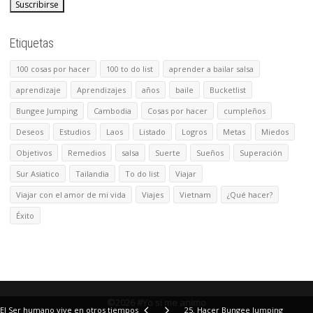
Etiquetas
100 cosas por hacer
100 to do list
aprender a bailar salsa
aprendizaje
Aprendizajes
años
baile
Bucketlist
Bungee Jumping
Cambodia
Cosas por hacer
cumpleños
Deseos
Estudios
Laos
Listado
Logros
Metas
Miedos
Objetivos
Remedios
salsa
Suerte
Sueños
Superación
Sur Asiatico
Tailandia
To do list
Viajar
Viajar con el amor de mi vida
Viajes
Vietnam
¿Qué hacer?
Éxito
©2026 #Yo si me animo
El Ser humano vive en otros tiempos
25. Hacer Bungee Jumping