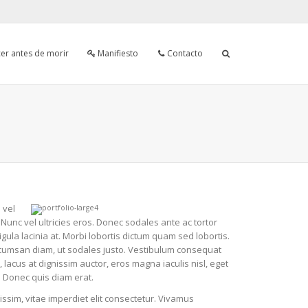
er antes de morir
Manifiesto
Contacto
 vel
Nunc vel ultricies eros. Donec sodales ante ac tortor
igula lacinia at. Morbi lobortis dictum quam sed lobortis.
 accumsan diam, ut sodales justo. Vestibulum consequat
 lacus at dignissim auctor, eros magna iaculis nisl, eget
. Donec quis diam erat.
issim, vitae imperdiet elit consectetur. Vivamus