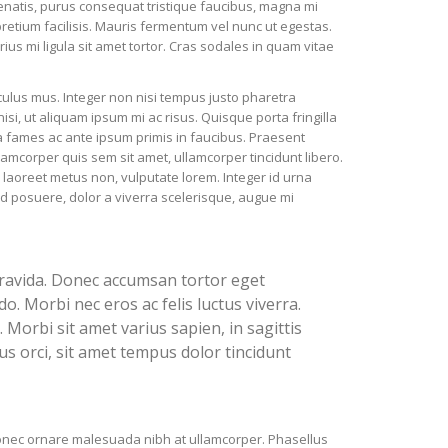
enatis, purus consequat tristique faucibus, magna mi
 pretium facilisis. Mauris fermentum vel nunc ut egestas.
rius mi ligula sit amet tortor. Cras sodales in quam vitae
culus mus. Integer non nisi tempus justo pharetra
i, ut aliquam ipsum mi ac risus. Quisque porta fringilla
 fames ac ante ipsum primis in faucibus. Praesent
lamcorper quis sem sit amet, ullamcorper tincidunt libero.
 laoreet metus non, vulputate lorem. Integer id urna
 Sed posuere, dolor a viverra scelerisque, augue mi
gravida. Donec accumsan tortor eget
Morbi nec eros ac felis luctus viverra.
 Morbi sit amet varius sapien, in sagittis
sus orci, sit amet tempus dolor tincidunt
 Donec ornare malesuada nibh at ullamcorper. Phasellus