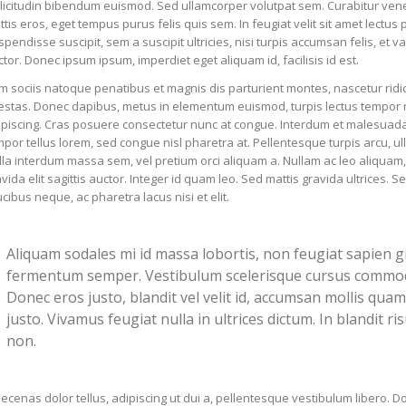
llicitudin bibendum euismod. Sed ullamcorper volutpat sem. Curabitur ven
tis eros, eget tempus purus felis quis sem. In feugiat velit sit amet lectus
pendisse suscipit, sem a suscipit ultricies, nisi turpis accumsan felis, et va
tor. Donec ipsum ipsum, imperdiet eget aliquam id, facilisis id est.
 sociis natoque penatibus et magnis dis parturient montes, nascetur ridi
stas. Donec dapibus, metus in elementum euismod, turpis lectus tempor nis
ipiscing. Cras posuere consectetur nunc at congue. Interdum et malesuada
por tellus lorem, sed congue nisl pharetra at. Pellentesque turpis arcu, ul
la interdum massa sem, vel pretium orci aliquam a. Nullam ac leo aliquam,
vida elit sagittis auctor. Integer id quam leo. Sed mattis gravida ultrices.
cibus neque, ac pharetra lacus nisi et elit.
Aliquam sodales mi id massa lobortis, non feugiat sapien 
fermentum semper. Vestibulum scelerisque cursus commodo. 
Donec eros justo, blandit vel velit id, accumsan mollis quam.
justo. Vivamus feugiat nulla in ultrices dictum. In blandit ri
non.
cenas dolor tellus, adipiscing ut dui a, pellentesque vestibulum libero.