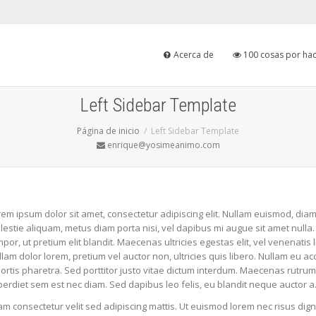
Acerca de
100 cosas por hac
Left Sidebar Template
Página de inicio
Left Sidebar Template
enrique@yosimeanimo.com
em ipsum dolor sit amet, consectetur adipiscing elit. Nullam euismod, diam
estie aliquam, metus diam porta nisi, vel dapibus mi augue sit amet nulla. 
por, ut pretium elit blandit. Maecenas ultricies egestas elit, vel venenatis l
lam dolor lorem, pretium vel auctor non, ultricies quis libero. Nullam eu
ortis pharetra. Sed porttitor justo vitae dictum interdum. Maecenas rutrum,
erdiet sem est nec diam. Sed dapibus leo felis, eu blandit neque auctor a
am consectetur velit sed adipiscing mattis. Ut euismod lorem nec risus dign