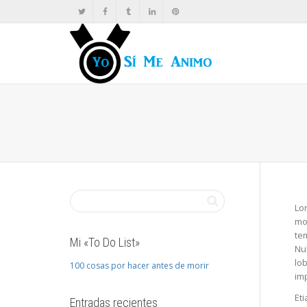
Lor
mol
tem
Mi «To Do List»
Nul
lob
100 cosas por hacer antes de morir
imp
Eti
Entradas recientes