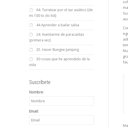
so
mat
64. Turistear por el sur asiático [de
Sus
mi 100 to do list]
auc
44 Aprender a bailar salsa
Cum
ege
24. Aventarme de paracaídas
ad
(primera vez)
tem
25. Hacer Bungee Jumping
Nul
gra
30 cosas que he aprendido de la
fau
vida
Suscríbete
Nombre:
Email:
Mae