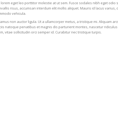
 lorem eget leo porttitor molestie at ut sem. Fusce sodales nibh eget odio 
vallis risus, accumsan interdum elit mollis aliquet. Mauris id lacus varius, 
mmodo vehicula.
amus non auctor ligula. Ut a ullamcorper metus, a tristique mi. Aliquam ar
iis natoque penatibus et magnis dis parturient montes, nascetur ridiculus 
m, vitae sollicitudin orci semper id. Curabitur nec tristique turpis.