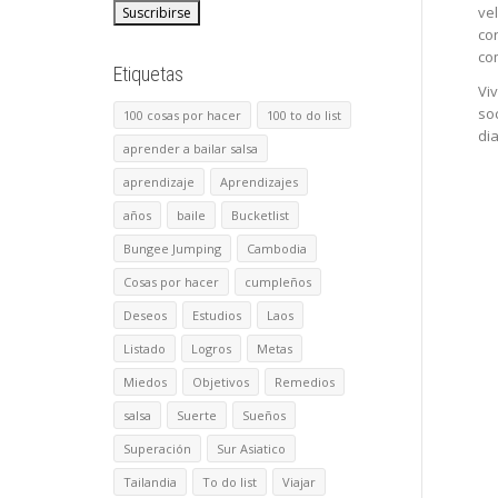
vel
con
co
Etiquetas
Viv
soc
100 cosas por hacer
100 to do list
dia
aprender a bailar salsa
aprendizaje
Aprendizajes
años
baile
Bucketlist
Bungee Jumping
Cambodia
Cosas por hacer
cumpleños
Deseos
Estudios
Laos
Listado
Logros
Metas
Miedos
Objetivos
Remedios
salsa
Suerte
Sueños
Superación
Sur Asiatico
Tailandia
To do list
Viajar