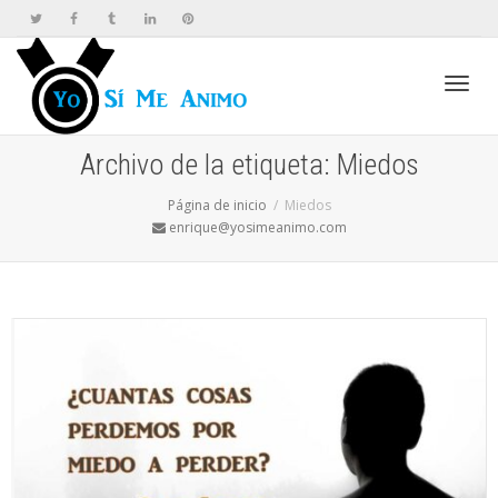
Cambi
Archivo de la etiqueta: Miedos
Página de inicio
Miedos
naveg
enrique@yosimeanimo.com