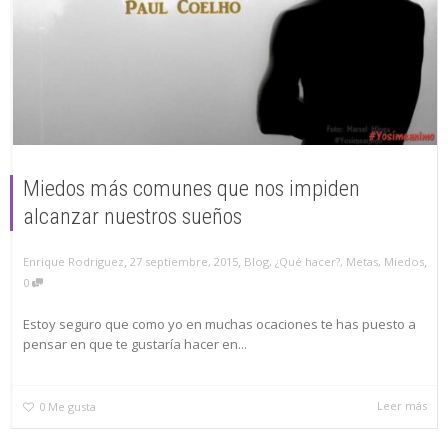
Miedos más comunes que nos impiden
alcanzar nuestros sueños
,
,
,
27 septiembre, 2015
Blog
,
¿Qué hacer?
,
Metas
,
Miedos
Enrique Rodriguez
0
Estoy seguro que como yo en muchas ocaciones te has puesto a
pensar en que te gustaría hacer en...
Leer más
0
Me gusta