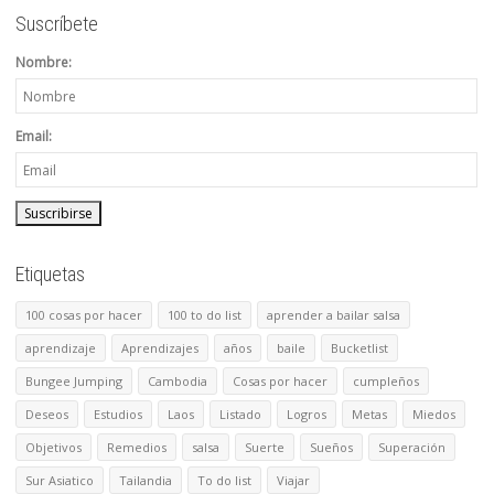
Suscríbete
Nombre:
Email:
Etiquetas
100 cosas por hacer
100 to do list
aprender a bailar salsa
aprendizaje
Aprendizajes
años
baile
Bucketlist
Bungee Jumping
Cambodia
Cosas por hacer
cumpleños
Deseos
Estudios
Laos
Listado
Logros
Metas
Miedos
Objetivos
Remedios
salsa
Suerte
Sueños
Superación
Sur Asiatico
Tailandia
To do list
Viajar