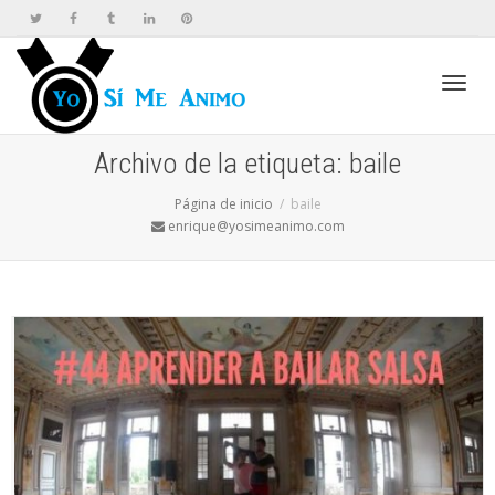
Cambi
Archivo de la etiqueta: baile
Página de inicio
baile
naveg
enrique@yosimeanimo.com