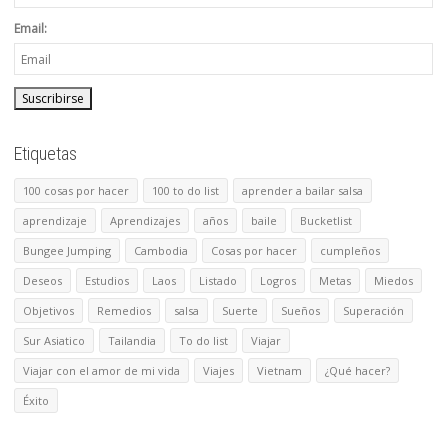
Email:
Etiquetas
100 cosas por hacer
100 to do list
aprender a bailar salsa
aprendizaje
Aprendizajes
años
baile
Bucketlist
Bungee Jumping
Cambodia
Cosas por hacer
cumpleños
Deseos
Estudios
Laos
Listado
Logros
Metas
Miedos
Objetivos
Remedios
salsa
Suerte
Sueños
Superación
Sur Asiatico
Tailandia
To do list
Viajar
Viajar con el amor de mi vida
Viajes
Vietnam
¿Qué hacer?
Éxito