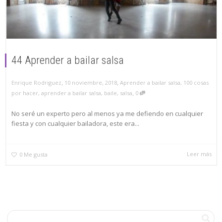
44 Aprender a bailar salsa
,
,
10 noviembre, 2018
Aprender a bailar salsa
,
100 cosas
Enrique Rodriguez
,
por hacer
,
aprender a bailar salsa
,
baile
,
salsa
0
No seré un experto pero al menos ya me defiendo en cualquier
fiesta y con cualquier bailadora, este era...
Leer más
0
Me gusta