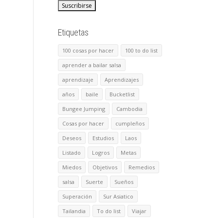
Etiquetas
100 cosas por hacer
100 to do list
aprender a bailar salsa
aprendizaje
Aprendizajes
años
baile
Bucketlist
Bungee Jumping
Cambodia
Cosas por hacer
cumpleños
Deseos
Estudios
Laos
Listado
Logros
Metas
Miedos
Objetivos
Remedios
salsa
Suerte
Sueños
Superación
Sur Asiatico
Tailandia
To do list
Viajar