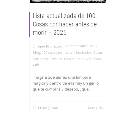
Lista actualizada de 100
Cosas por hacer antes de
morir – 2025
,
,
26 septiembre, 2015
Enrique Rodriguez
Blog
,
100 cosas por hacer
,
Bucketlist
,
Cosas
,
por hacer
,
Deseos
,
Listado
,
Metas
,
Sueños
4
Imagina que tienes una lámpara
mágica y dentro de ella hay un genio
que te cumplirá 3 deseos, ¿qué...
Leer más
14
Me gustan