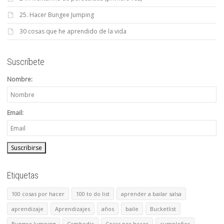
25. Hacer Bungee Jumping
30 cosas que he aprendido de la vida
Suscríbete
Nombre:
Email:
Etiquetas
100 cosas por hacer
100 to do list
aprender a bailar salsa
aprendizaje
Aprendizajes
años
baile
Bucketlist
Bungee Jumping
Cambodia
Cosas por hacer
cumpleños