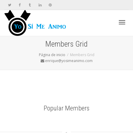
Cambi
Members Grid
Página de inicio
Members Grid
naveg
enrique@yosimeanimo.com
Popular Members