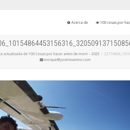
Acerca de
100 cosas por hac
06_10154864453156316_32050913715085
sta actualizada de 100 Cosas por hacer antes de morir – 2025
22770806_101
enrique@yosimeanimo.com