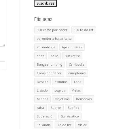
Etiquetas
100 cosas por hacer
100 to do list
aprender a bailar salsa
aprendizaje
Aprendizajes
años
baile
Bucketlist
Bungee Jumping
Cambodia
Cosas por hacer
cumpleños
Deseos
Estudios
Laos
Listado
Logros
Metas
Miedos
Objetivos
Remedios
salsa
Suerte
Sueños
Superación
Sur Asiatico
Tailandia
To do list
Viajar