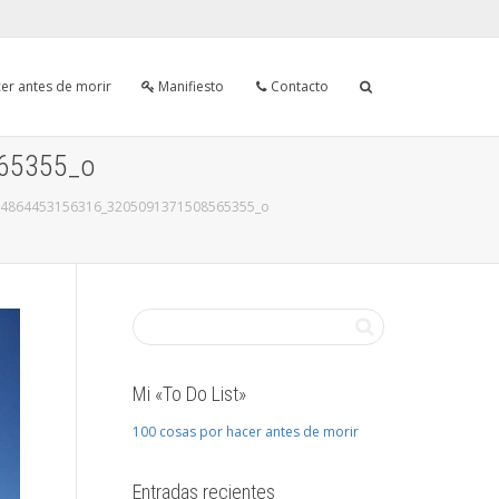
er antes de morir
Manifiesto
Contacto
65355_o
54864453156316_3205091371508565355_o
Mi «To Do List»
100 cosas por hacer antes de morir
Entradas recientes