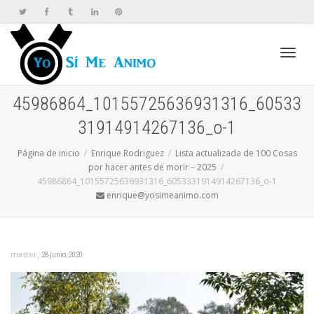
Cambi
45986864_10155725636931316_60533
31914914267136_o-1
naveg
Página de inicio
Enrique Rodriguez
Lista actualizada de 100 Cosas
por hacer antes de morir – 2025
45986864_10155725636931316_6053331914914267136_o-1
enrique@yosimeanimo.com
,
master
28 junio, 2020