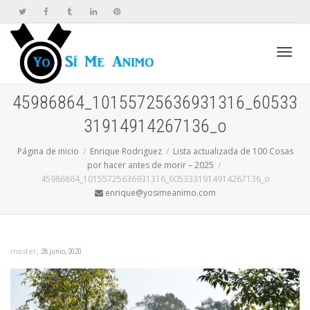
Cambi
45986864_10155725636931316_60533
31914914267136_o
naveg
Página de inicio
Enrique Rodriguez
Lista actualizada de 100 Cosas
por hacer antes de morir – 2025
45986864_10155725636931316_6053331914914267136_o
enrique@yosimeanimo.com
,
master
28 junio, 2020