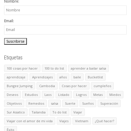
Nombre:
Email:
Etiquetas
100 cosas por hacer
100 to do list
aprender a bailar salsa
aprendizaje
Aprendizajes
años
baile
Bucketlist
Bungee Jumping
Cambodia
Cosas por hacer
cumpleños
Deseos
Estudios
Laos
Listado
Logros
Metas
Miedos
Objetivos
Remedios
salsa
Suerte
Sueños
Superación
Sur Asiatico
Tailandia
To do list
Viajar
Viajar con el amor de mi vida
Viajes
Vietnam
¿Qué hacer?
Éxito