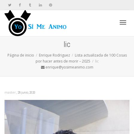
Cambi
lic
Página de inicio
Enrique Rodriguez
Lista actualizada de 100 Cosas
naveg
por hacer antes de morir – 2025
lic
enrique@yosimeanimo.com
,
master
28 junio, 2020