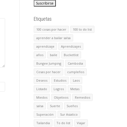
Etiquetas
100 cosas por hacer
100 to do list
aprender a bailar salsa
aprendizaje
Aprendizajes
años
baile
Bucketlist
Bungee Jumping
Cambodia
Cosas por hacer
cumpleños
Deseos
Estudios
Laos
Listado
Logros
Metas
Miedos
Objetivos
Remedios
salsa
Suerte
Sueños
Superación
Sur Asiatico
Tailandia
To do list
Viajar