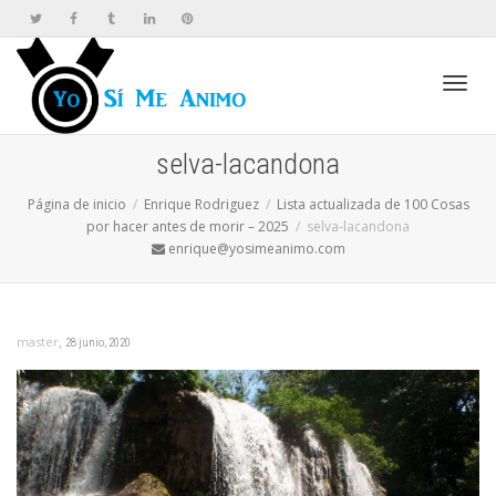
Cambi
selva-lacandona
Página de inicio
Enrique Rodriguez
Lista actualizada de 100 Cosas
naveg
por hacer antes de morir – 2025
selva-lacandona
enrique@yosimeanimo.com
,
master
28 junio, 2020