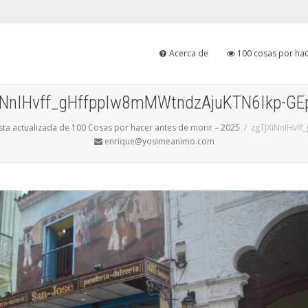
Acerca de
100 cosas por hac
iNnIHvff_gHffppIw8mMWtndzAjuKTN6Ikp-GE
ista actualizada de 100 Cosas por hacer antes de morir – 2025
zgTJXiNnIHvf
enrique@yosimeanimo.com