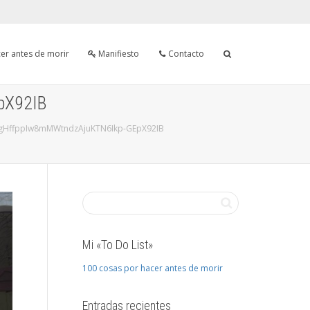
er antes de morir
Manifiesto
Contacto
pX92IB
f_gHffppIw8mMWtndzAjuKTN6Ikp-GEpX92IB
Mi «To Do List»
100 cosas por hacer antes de morir
Entradas recientes