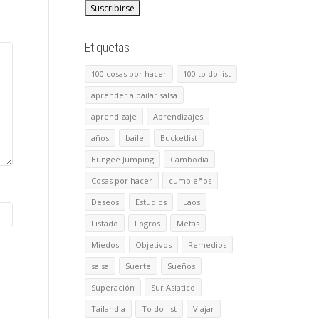
Etiquetas
100 cosas por hacer
100 to do list
aprender a bailar salsa
aprendizaje
Aprendizajes
años
baile
Bucketlist
Bungee Jumping
Cambodia
Cosas por hacer
cumpleños
Deseos
Estudios
Laos
Listado
Logros
Metas
Miedos
Objetivos
Remedios
salsa
Suerte
Sueños
Superación
Sur Asiatico
Tailandia
To do list
Viajar