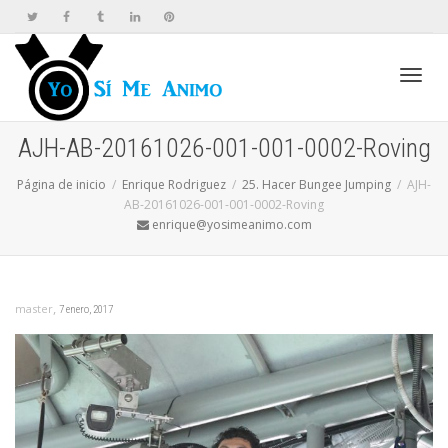
Cambi
AJH-AB-20161026-001-001-0002-Roving
Página de inicio
Enrique Rodriguez
25. Hacer Bungee Jumping
AJH-
naveg
AB-20161026-001-001-0002-Roving
enrique@yosimeanimo.com
,
master
7 enero, 2017