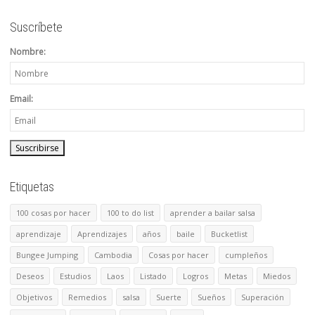
Suscríbete
Nombre:
Email:
Etiquetas
100 cosas por hacer
100 to do list
aprender a bailar salsa
aprendizaje
Aprendizajes
años
baile
Bucketlist
Bungee Jumping
Cambodia
Cosas por hacer
cumpleños
Deseos
Estudios
Laos
Listado
Logros
Metas
Miedos
Objetivos
Remedios
salsa
Suerte
Sueños
Superación