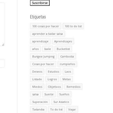
Etiquetas
100 cosas por hacer
100 to do list
aprender a bailar salsa
aprendizaje
Aprendizajes
años
baile
Bucketlist
Bungee Jumping
Cambodia
Cosas por hacer
cumpleños
Deseos
Estudios
Laos
Listado
Logros
Metas
Miedos
Objetivos
Remedios
salsa
Suerte
Sueños
Superación
Sur Asiatico
Tailandia
To do list
Viajar