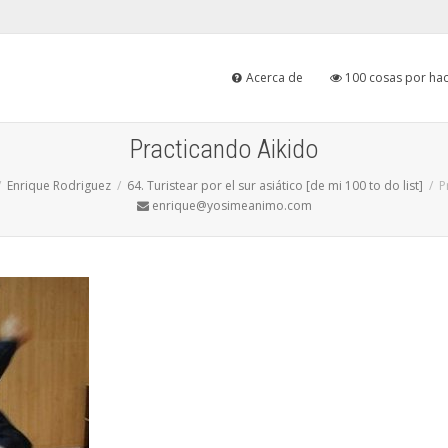
Acerca de
100 cosas por hac
Practicando Aikido
Enrique Rodriguez
64. Turistear por el sur asiático [de mi 100 to do list]
P
enrique@yosimeanimo.com