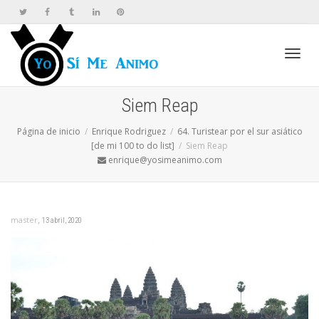
Cambi
Siem Reap
Página de inicio
Enrique Rodriguez
64. Turistear por el sur asiático
naveg
[de mi 100 to do list]
Siem Reap
enrique@yosimeanimo.com
,
master
13 abril, 2020