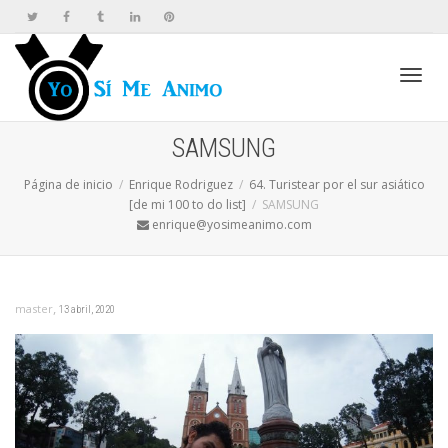
Cambi
SAMSUNG
Página de inicio
Enrique Rodriguez
64. Turistear por el sur asiático
naveg
[de mi 100 to do list]
SAMSUNG
enrique@yosimeanimo.com
,
master
13 abril, 2020