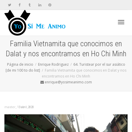
Cambi
Familia Vietnamita que conocimos en
Dalat y nos encontramos en Ho Chi Minh
naveg
Página de inicio
Enrique Rodriguez
64. Turistear por el sur asiático
[de mi 100 to do list]
Familia Vietnamita que conocimos en Dalat y nos
encontramos en Ho Chi Minh
enrique@yosimeanimo.com
,
master
13 abril, 2020