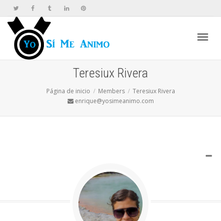
Cambi
Teresiux Rivera
Página de inicio
Members
Teresiux Rivera
naveg
enrique@yosimeanimo.com
VER MENOS