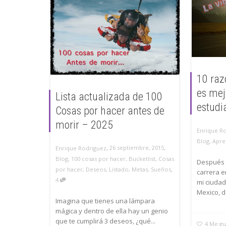
10 raz
es mej
Lista actualizada de 100
estudi
Cosas por hacer antes de
morir – 2025
Enrique R
Blog
,
Apre
,
,
26 septiembre, 2015
Enrique Rodriguez
Blog
,
100 cosas por hacer
,
Bucketlist
,
Cosas
Después 
,
por hacer
,
Deseos
,
Listado
,
Metas
,
Sueños
carrera e
4
mi ciudad
Mexico, d
Imagina que tienes una lámpara
mágica y dentro de ella hay un genio
que te cumplirá 3 deseos, ¿qué...
4
Me gu