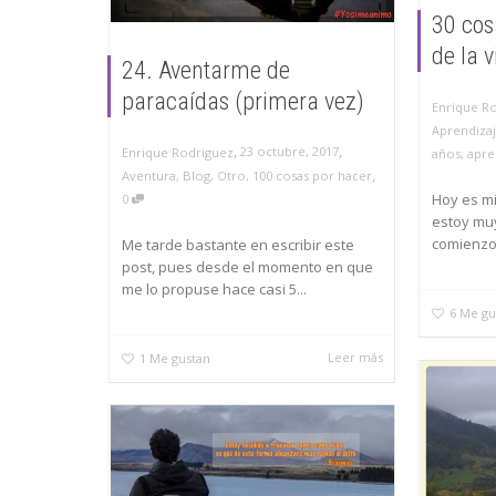
30 cos
de la 
24. Aventarme de
paracaídas (primera vez)
Enrique R
Aprendiza
,
,
23 octubre, 2017
Enrique Rodriguez
años
,
apre
,
Aventura
,
Blog
,
Otro
,
100 cosas por hacer
Hoy es m
0
estoy muy
comienzo
Me tarde bastante en escribir este
post, pues desde el momento en que
me lo propuse hace casi 5...
6
Me gu
Leer más
1
Me gustan