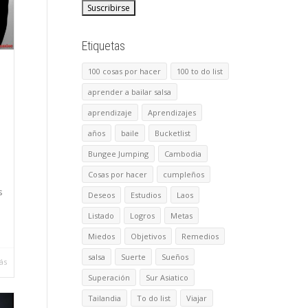
Etiquetas
100 cosas por hacer
100 to do list
aprender a bailar salsa
aprendizaje
Aprendizajes
años
baile
Bucketlist
Bungee Jumping
Cambodia
Cosas por hacer
cumpleños
s
Deseos
Estudios
Laos
Listado
Logros
Metas
Miedos
Objetivos
Remedios
salsa
Suerte
Sueños
ás
Superación
Sur Asiatico
Tailandia
To do list
Viajar