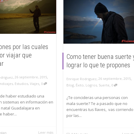
ones por las cuales
or viajar que
Como tener buena suerte 
ar
lograr lo que te propones
,
,
26 septiembre, 2015
odriguez
,
,
26 septiembre, 2015
Enrique Rodriguez
,
ndizajes
,
Estudios
,
Viajes
0
,
Blog
,
Éxito
,
Logros
,
Suerte
0
de haber estudiado una
¿Te concideras una personas con
n sistemas en información en
mala suerte? Te a pasado que no
 natal Guadalajara en
encuentras tus llaves, vas corriendo
e haber...
por las...
Leer más
stan
Leer m