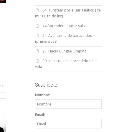
64. Turistear por el sur asiático [de
mi 100 to do list]
44 Aprender a bailar salsa
24. Aventarme de paracaídas
,
g
(primera vez)
25. Hacer Bungee Jumping
30 cosas que he aprendido de la
e
vida
Suscríbete
ás
Nombre:
Email: