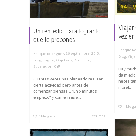
Viajar
Un remedio para lograr lo
vez en
que te propones
Enrique R
,
,
26 septiembre, 2015
Enrique Rodriguez
Blog
,
Viaja
Blog
,
Logros
,
Objetivos
,
Remedios
,
,
Superación
0
Hay much
da miedo 
Cuantas veces has planeado realizar
necesita
cierta actividad pero antes de
moral...
comenzar piensas… “En 5 minutos
empiezo” y comienzas a...
1
Me gu
Leer más
0
Me gusta