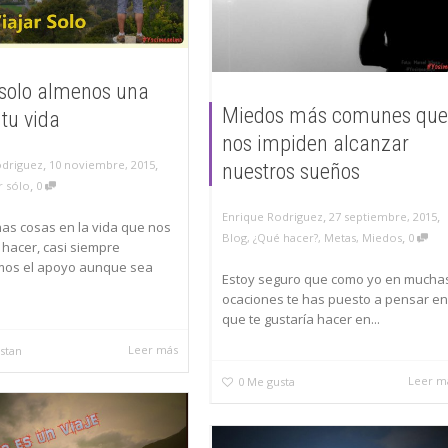
 solo almenos una
Miedos más comunes que
 tu vida
nos impiden alcanzar
,
,
10 noviembre, 2015
odriguez
nuestros sueños
,
r sólo
0
,
,
27 septiembre, 2015
Enrique Rodriguez
as cosas en la vida que nos
,
Blog
,
¿Qué hacer?
,
Metas
,
Miedos
0
hacer, casi siempre
mos el apoyo aunque sea
Estoy seguro que como yo en mucha
ocaciones te has puesto a pensar en
que te gustaría hacer en...
Leer más
stan
Leer m
0
Me gusta