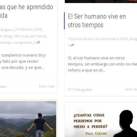
as que he aprendido
vida
El Ser humano vive en
otros tiempos
,
,
25 febrero, 2016
odriguez
je
,
Blog
,
100 cosas por hacer
,
,
,
24 noviembre, 2015
Blo
Teresiux Rivera
,
ndizaje
,
cumpleños
3
0
i cumpleños numero 30 y
Sí, el ser humano vive en otros
 feliz por que recien
tiempos, sin embargo con esto no m
 una decada y se que...
refiero a que en el...
Leer más
stan
Leer m
3
Me gustan