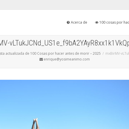
Acerca de
100 cosas por hac
MV-vLTukJCNd_US1e_f9bA2YAyR8xx1k1VkQ
ista actualizada de 100 Cosas por hacer antes de morir – 2025
mxBirMV-vLTu
enrique@yosimeanimo.com