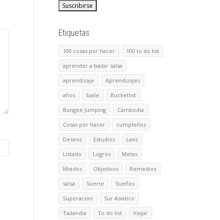
Etiquetas
100 cosas por hacer
100 to do list
aprender a bailar salsa
aprendizaje
Aprendizajes
años
baile
Bucketlist
Bungee Jumping
Cambodia
Cosas por hacer
cumpleños
Deseos
Estudios
Laos
Listado
Logros
Metas
Miedos
Objetivos
Remedios
salsa
Suerte
Sueños
Superación
Sur Asiatico
Tailandia
To do list
Viajar