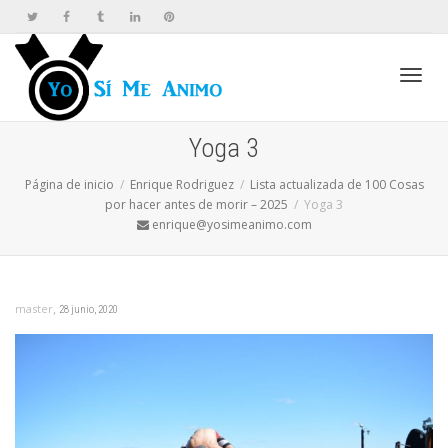
Cambi
Yoga 3
Página de inicio
Enrique Rodriguez
Lista actualizada de 100 Cosas
naveg
por hacer antes de morir – 2025
Yoga 3
enrique@yosimeanimo.com
,
master
28 junio, 2020