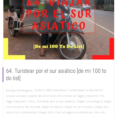
64. Turistear por el sur asiático [de mi 100 to
do list]
,
,
13 abril, 2020
Aventura
,
Contemplar el atardecer
,
Enrique Rodriguez
Cruzar un pais o parte de el en tren
,
Encontrar un lugar y hacerlo "mi
lugar especial"
,
Otro
,
Turistear por el sur asiatico
,
Viajar con amigos
,
Viajar
con mi amor de mi vida
,
Viajar en barco
,
Viajar en un crucero
,
Viajar por
todos los continentes
,
Viajar sólo
,
Vivir en algun monastereo
,
Vivir en