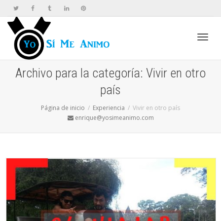
Cambi
Archivo para la categoría: Vivir en otro
país
naveg
Página de inicio
Experiencia
Vivir en otro país
enrique@yosimeanimo.com