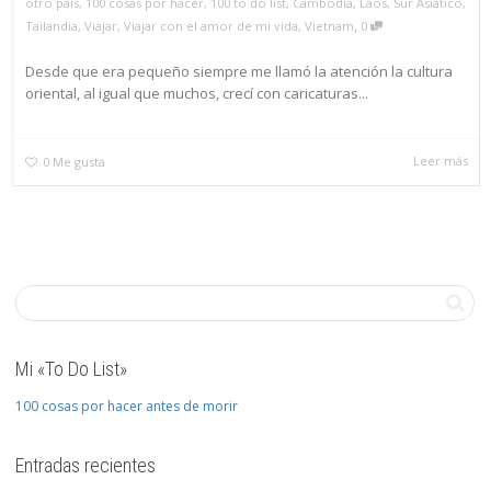
otro país
,
100 cosas por hacer
,
100 to do list
,
Cambodia
,
Laos
,
Sur Asiatico
,
,
Tailandia
,
Viajar
,
Viajar con el amor de mi vida
,
Vietnam
0
Desde que era pequeño siempre me llamó la atención la cultura
oriental, al igual que muchos, crecí con caricaturas...
Leer más
0
Me gusta
Mi «To Do List»
100 cosas por hacer antes de morir
Entradas recientes