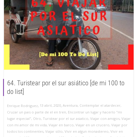
64. Turistear por el sur asiático [de mi 100 to
do list]
,
,
13 abril, 2020
Aventura
,
Contemplar el atardecer
,
Enrique Rodriguez
Cruzar un pais o parte de el en tren
,
Encontrar un lugar y hacerlo "mi
lugar especial"
,
Otro
,
Turistear por el sur asiatico
,
Viajar con amigos
,
Viajar
con mi amor de mi vida
,
Viajar en barco
,
Viajar en un crucero
,
Viajar por
todos los continentes
,
Viajar sólo
,
Vivir en algun monastereo
,
Vivir en