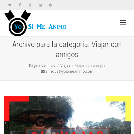
Cambi
Archivo para la categoría: Viajar con
amigos
naveg
Página de inicio
Viajes
Viajar con amigos
enrique@yosimeanimo.com