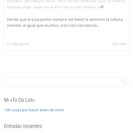
otro país
,
100 cosas por hacer
,
100 to do list
,
Cambodia
,
Laos
,
Sur Asiatico
,
,
Tailandia
,
Viajar
,
Viajar con el amor de mi vida
,
Vietnam
0
Desde que era pequeño siempre me llamó la atención la cultura
oriental, al igual que muchos, crecí con caricaturas...
Leer más
0
Me gusta
Mi «To Do List»
100 cosas por hacer antes de morir
Entradas recientes