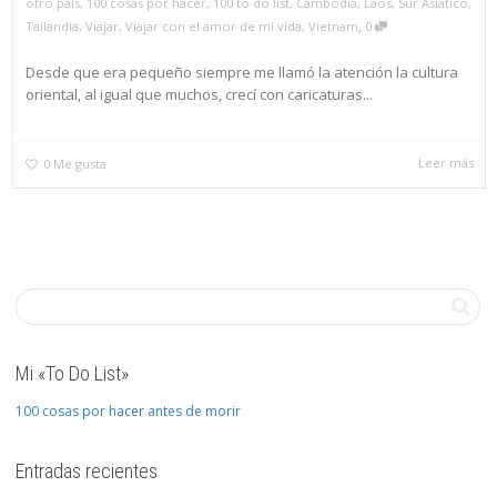
otro país
,
100 cosas por hacer
,
100 to do list
,
Cambodia
,
Laos
,
Sur Asiatico
,
,
Tailandia
,
Viajar
,
Viajar con el amor de mi vida
,
Vietnam
0
Desde que era pequeño siempre me llamó la atención la cultura
oriental, al igual que muchos, crecí con caricaturas...
Leer más
0
Me gusta
Mi «To Do List»
100 cosas por hacer antes de morir
Entradas recientes