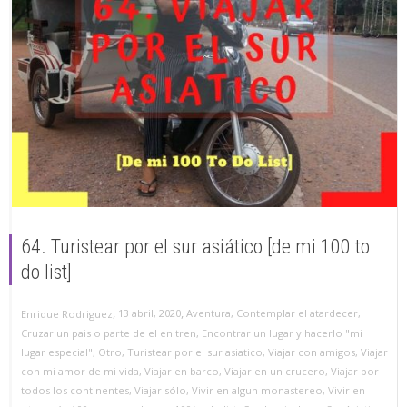
64. Turistear por el sur asiático [de mi 100 to
do list]
,
,
13 abril, 2020
Aventura
,
Contemplar el atardecer
,
Enrique Rodriguez
Cruzar un pais o parte de el en tren
,
Encontrar un lugar y hacerlo "mi
lugar especial"
,
Otro
,
Turistear por el sur asiatico
,
Viajar con amigos
,
Viajar
con mi amor de mi vida
,
Viajar en barco
,
Viajar en un crucero
,
Viajar por
todos los continentes
,
Viajar sólo
,
Vivir en algun monastereo
,
Vivir en