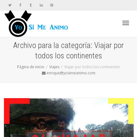
Cambi
Archivo para la categoría: Viajar por
todos los continentes
naveg
Página de inicio
Viajes
Viajar por todos los continentes
enrique@yosimeanimo.com