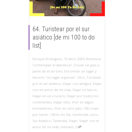
64. Turistear por el sur
asiático [de mi 100 to do
list]
,
,
13 abril, 2020
Aventura
,
Enrique Rodriguez
Contemplar el atardecer
,
Cruzar un pais o
parte de el en tren
,
Encontrar un lugar y
hacerlo "mi lugar especial"
,
Otro
,
Turistear
por el sur asiatico
,
Viajar con amigos
,
Viajar
con mi amor de mi vida
,
Viajar en barco
,
Viajar en un crucero
,
Viajar por todos los
continentes
,
Viajar sólo
,
Vivir en algun
monastereo
,
Vivir en otro país
,
100 cosas
por hacer
,
100 to do list
,
Cambodia
,
Laos
,
Sur Asiatico
,
Tailandia
,
Viajar
,
Viajar con el
,
amor de mi vida
,
Vietnam
0