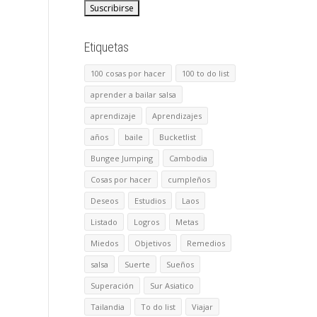
Etiquetas
100 cosas por hacer
100 to do list
aprender a bailar salsa
aprendizaje
Aprendizajes
años
baile
Bucketlist
Bungee Jumping
Cambodia
Cosas por hacer
cumpleños
Deseos
Estudios
Laos
Listado
Logros
Metas
Miedos
Objetivos
Remedios
salsa
Suerte
Sueños
Superación
Sur Asiatico
Tailandia
To do list
Viajar